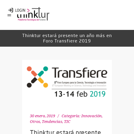
Thinktur estará presente un año más en
Foro Transfiere 2019
30 enero, 2019
Categoría:
Innovación
,
Otros
,
Tendencias
,
TIC
Thinktur estará presente