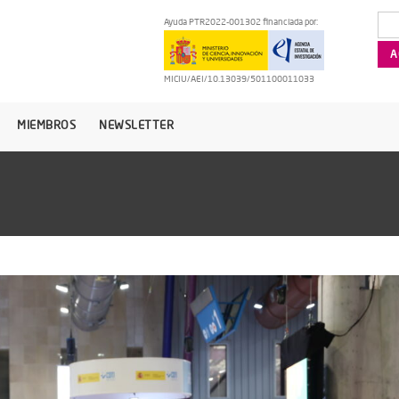
Ayuda PTR2022-001302 financiada por:
MICIU/AEI/10.13039/501100011033
MIEMBROS
NEWSLETTER