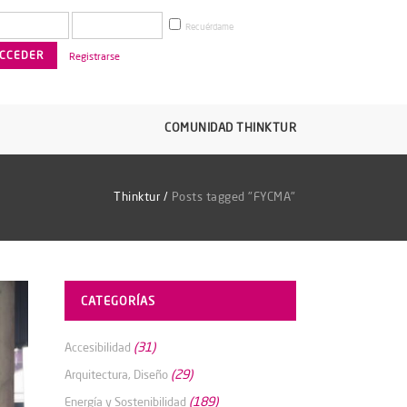
Recuérdame
Registrarse
COMUNIDAD THINKTUR
Thinktur
/
Posts tagged "FYCMA"
CATEGORÍAS
(31)
Accesibilidad
(29)
Arquitectura, Diseño
(189)
Energía y Sostenibilidad