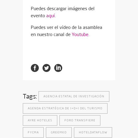
Puedes descargar imágenes del
evento
aquí.
Puedes ver el vídeo de la asamblea
en nuestro canal de
Youtube
.
Tags:
AGENCIA ESTATAL DE INVESTIGACIÓN
AGENDA ESTRATÉGICA DE I+D+I DEL TURISMO
AYRE HOTELES
FORO TRANSFIERE
FYCMA
GREEMKO
HOTELDATAFLOW