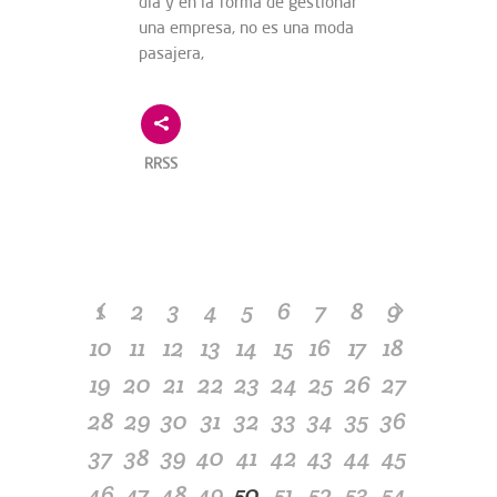
día y en la forma de gestionar
una empresa, no es una moda
pasajera,
RRSS
1
2
3
4
5
6
7
8
9
10
11
12
13
14
15
16
17
18
19
20
21
22
23
24
25
26
27
28
29
30
31
32
33
34
35
36
37
38
39
40
41
42
43
44
45
46
47
48
49
50
51
52
53
54