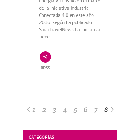
Energía y Turismo en el marco
de la iniciativa Industria
Conectada 4.0 en este año
2016, según ha publicado
SmarTravelNews La iniciativa
tiene
RRSS
1
2
3
4
5
6
7
8
CATEGORÍAS