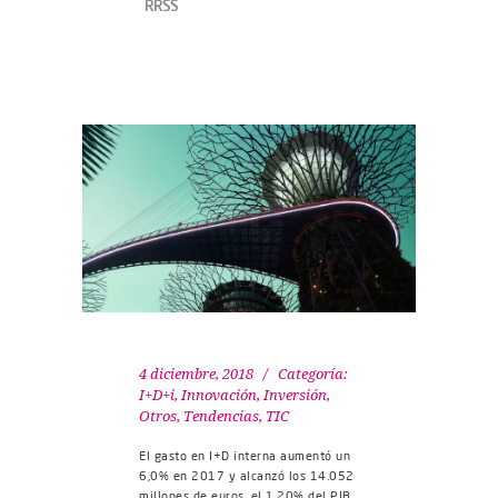
RRSS
4 diciembre, 2018
Categoría:
I+D+i
,
Innovación
,
Inversión
,
Otros
,
Tendencias
,
TIC
El gasto en I+D interna aumentó un
6,0% en 2017 y alcanzó los 14.052
millones de euros, el 1,20% del PIB