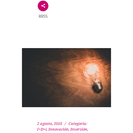
RRSS
2 agosto, 2018
Categoría:
I+D+i
,
Innovación
,
Inversión
,