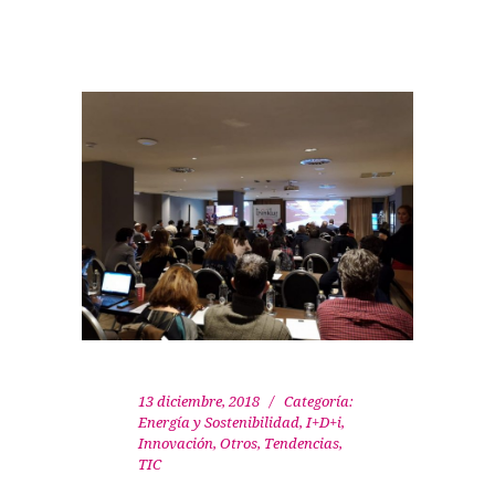
13 diciembre, 2018
Categoría:
Energía y Sostenibilidad
,
I+D+i
,
Innovación
,
Otros
,
Tendencias
,
TIC