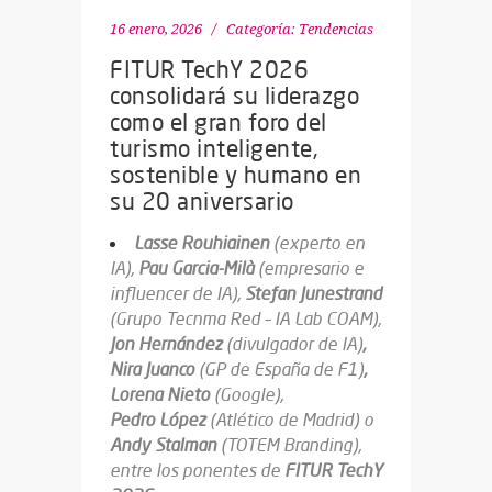
16 enero, 2026
Categoría:
Tendencias
FITUR TechY 2026
consolidará su liderazgo
como el gran foro del
turismo inteligente,
sostenible y humano en
su 20 aniversario
Lasse Rouhiainen
(experto en
IA)
,
Pau Garcia-Milà
(empresario e
influencer de IA)
,
Stefan Junestrand
(Grupo Tecnma Red – IA Lab COAM),
Jon Hernández
(divulgador de IA)
,
Nira Juanco
(GP de España de F1)
,
Lorena Nieto
(Google),
Pedro
López
(Atlético de Madrid)
o
Andy Stalman
(TOTEM Branding),
entre los ponentes de
FITUR TechY