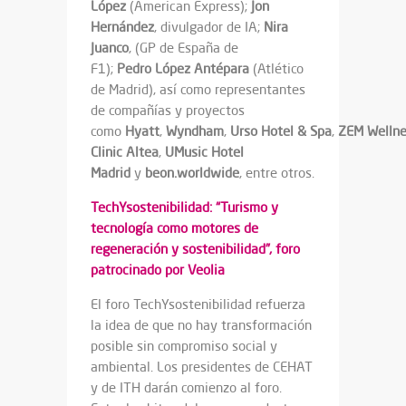
López
(American Express);
Jon
Hernández
, divulgador de IA;
Nira
Juanco
, (GP de España de
F1);
Pedro
López
Antépara
(Atlético
de Madrid), así como representantes
de compañías y proyectos
como
Hyatt
,
Wyndham
,
Urso
Hotel
&
Spa
,
ZEM
Welln
Clinic Altea
,
UMusic Hotel
Madrid
y
beon.worldwide
, entre otros.
TechYsostenibilidad: “Turismo y
tecnología como motores de
regeneración y sostenibilidad”, foro
patrocinado por Veolia
El foro TechYsostenibilidad refuerza
la idea de que no hay transformación
posible sin compromiso social y
ambiental. Los presidentes de CEHAT
y de ITH darán comienzo al foro.