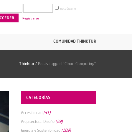
Recuérdame
Registrarse
COMUNIDAD THINKTUR
Thinktur
/
Posts tagged "Cloud Computing"
CATEGORÍAS
(31)
Accesibilidad
(29)
Arquitectura, Diseño
(189)
Energía y Sostenibilidad