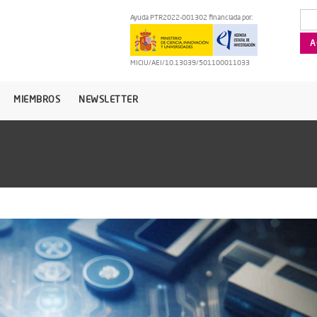
Ayuda PTR2022-001302 financiada por:
MICIU/AEI/10.13039/501100011033
MIEMBROS
NEWSLETTER