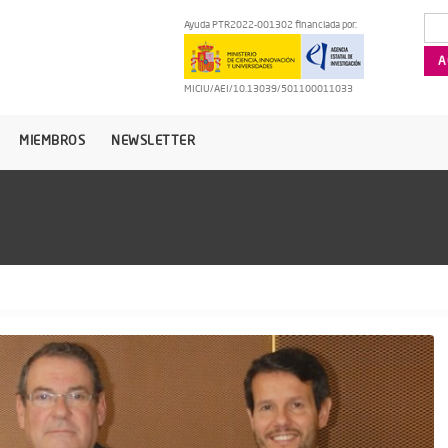
Ayuda PTR2022-001302 financiada por:
MICIU/AEI/10.13039/501100011033
MIEMBROS
NEWSLETTER