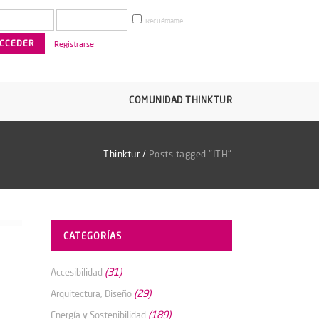
Recuérdame
Registrarse
COMUNIDAD THINKTUR
Thinktur
/
Posts tagged "ITH"
CATEGORÍAS
(31)
Accesibilidad
(29)
Arquitectura, Diseño
(189)
Energía y Sostenibilidad