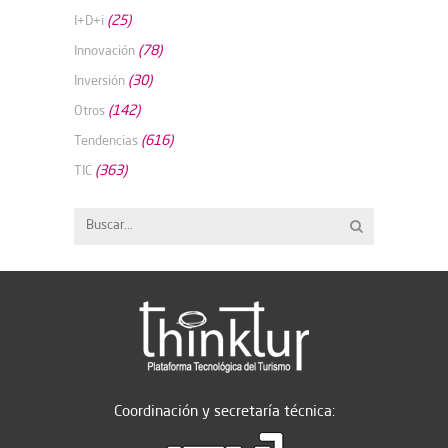
(25)
I+D+i
(78)
Innovación
(30)
Inversión
(142)
Otros
(616)
Tendencias
(363)
TIC
Coordinación y secretaría técnica: