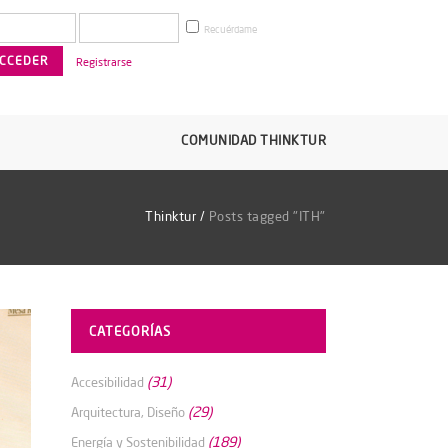
Recuérdame
Registrarse
COMUNIDAD THINKTUR
Thinktur
/
Posts tagged "ITH"
CATEGORÍAS
(31)
Accesibilidad
(29)
Arquitectura, Diseño
(189)
Energía y Sostenibilidad