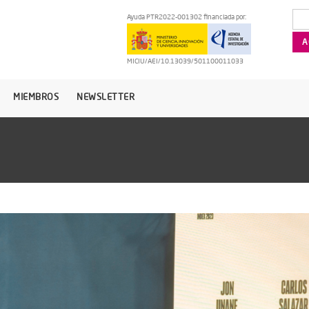
Ayuda PTR2022-001302 financiada por:
MICIU/AEI/10.13039/501100011033
MIEMBROS
NEWSLETTER