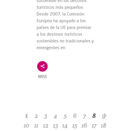
sostenible en los destinos
turísticos más pequeños.
Desde 2007, la Comisión
Europea ha apoyado a los
países de la UE para premiar
a los destinos turísticos
sostenibles no tradicionales y
emergentes en
RRSS
1
2
3
4
5
6
7
8
9
10
11
12
13
14
15
16
17
18