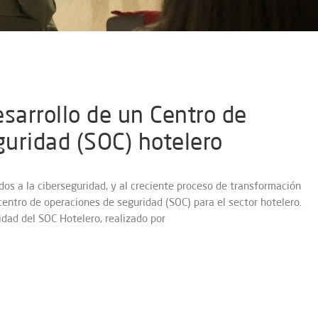
esarrollo de un Centro de
uridad (SOC) hotelero
os a la ciberseguridad, y al creciente proceso de transformación
 centro de operaciones de seguridad (SOC) para el sector hotelero.
idad del SOC Hotelero, realizado por