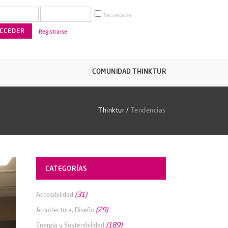
Recuérdame
Registrarse
COMUNIDAD THINKTUR
Thinktur
/
Tendencias
CATEGORÍAS
(31)
Accesibilidad
(29)
Arquitectura, Diseño
(189)
Energía y Sostenibilidad