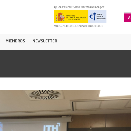
Ayuda PTR2022-001302 financiada por:
MICIU/AEI/10.13039/501100011033
MIEMBROS
NEWSLETTER