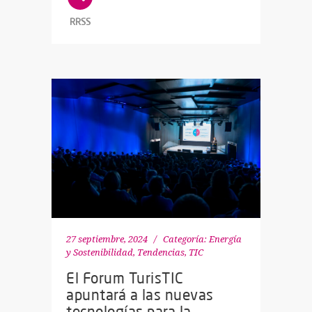
RRSS
27 septiembre, 2024
Categoría:
Energía
y Sostenibilidad
,
Tendencias
,
TIC
El Forum TurisTIC
apuntará a las nuevas
tecnologías para la