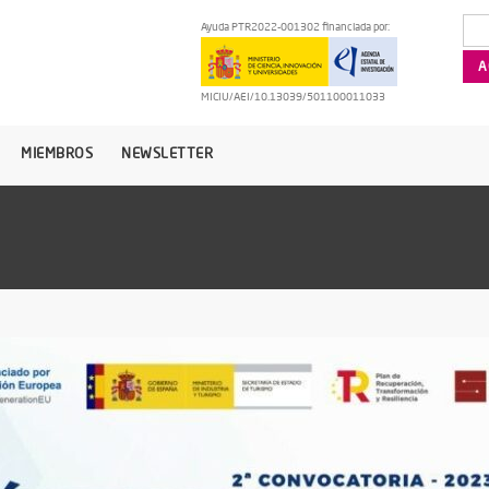
Ayuda PTR2022-001302 financiada por:
MICIU/AEI/10.13039/501100011033
MIEMBROS
NEWSLETTER