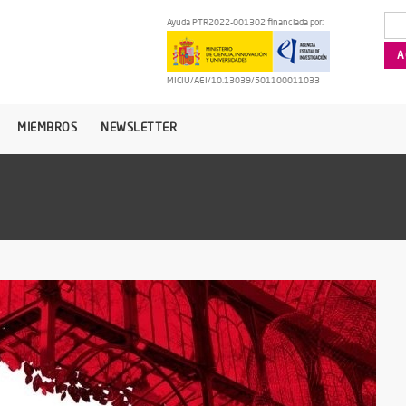
Ayuda PTR2022-001302 financiada por:
MICIU/AEI/10.13039/501100011033
MIEMBROS
NEWSLETTER