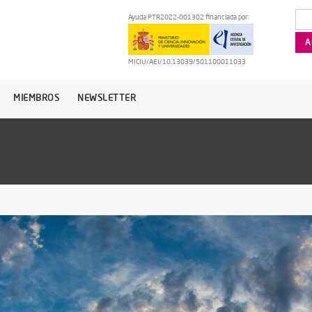
Ayuda PTR2022-001302 financiada por:
MICIU/AEI/10.13039/501100011033
MIEMBROS
NEWSLETTER