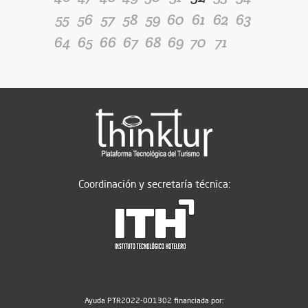
55
56
57
58
59
60
61
62
63
64
65
66
67
68
69
70
71
Coordinación y secretaría técnica:
Ayuda PTR2022-001302 financiada por: