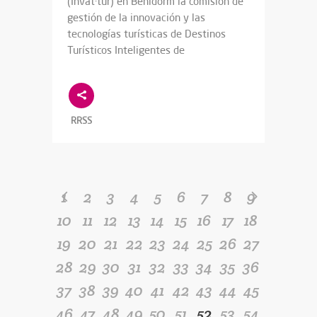
(Invat·tur) en Benidorm la comisión de
gestión de la innovación y las
tecnologías turísticas de Destinos
Turísticos Inteligentes de
RRSS
1
2
3
4
5
6
7
8
9
10
11
12
13
14
15
16
17
18
19
20
21
22
23
24
25
26
27
28
29
30
31
32
33
34
35
36
37
38
39
40
41
42
43
44
45
46
47
48
49
50
51
52
53
54