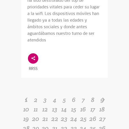
ha sido destronado del top de
prioridades vitales para ceder su lugar
a la wifi. Los dispositivos móviles han
llegado ya a todas las edades y
ámbitos sociales y donde antes
aguardábamos nuestro turno de ser
atendidos
RRSS
1
2
3
4
5
6
7
8
9
10
11
12
13
14
15
16
17
18
19
20
21
22
23
24
25
26
27
28
29
30
31
32
33
34
35
36