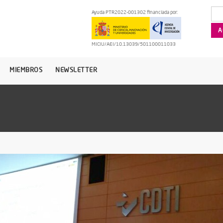
Ayuda PTR2022-001302 financiada por:
MICIU/AEI/10.13039/501100011033
MIEMBROS
NEWSLETTER