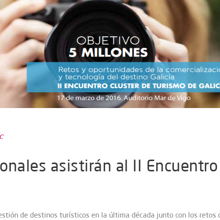
C
nales asistirán al II Encuentro
stión de destinos turísticos en la última década junto con los retos